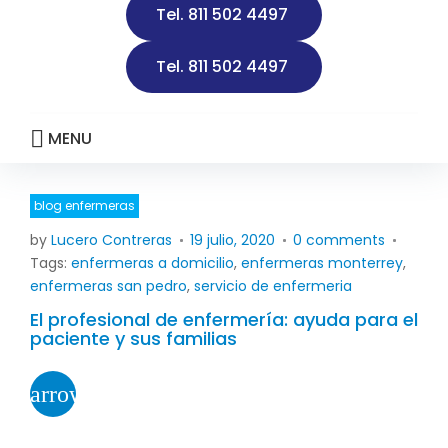
Tel. 811 502 4497
d
a
Tel. 811 502 4497
d
MENU
blog enfermeras
D
by
Lucero Contreras
19 julio, 2020
0 comments
í
Tags:
enfermeras a domicilio
,
enfermeras monterrey
,
a
enfermeras san pedro
,
servicio de enfermeria
:
El profesional de enfermería: ayuda para el
1
paciente y sus familias
9
j
arrow_forward
u
l