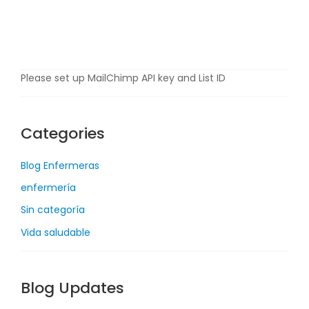
i
o
,
2
0
Please set up MailChimp API key and List ID
2
0
Categories
Blog Enfermeras
enfermería
Sin categoría
Vida saludable
Blog Updates