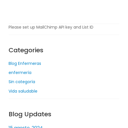
o
2
0
2
Please set up MailChimp API key and List ID
2
Categories
Blog Enfermeras
enfermería
Sin categoría
Vida saludable
Blog Updates
15 agosto, 2024