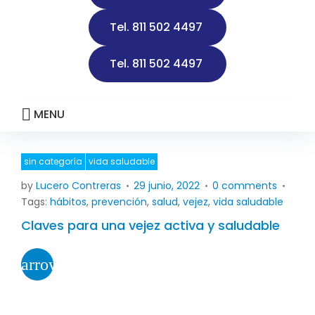
d
Tel. 811 502 4497
a
d
Tel. 811 502 4497
MENU
sin categoría
vida saludable
M
by
Lucero Contreras
29 junio, 2022
0 comments
e
Tags:
hábitos
,
prevención
,
salud
,
vejez
,
vida saludable
s
:
Claves para una vejez activa y saludable
j
u
arrow_forward
n
i