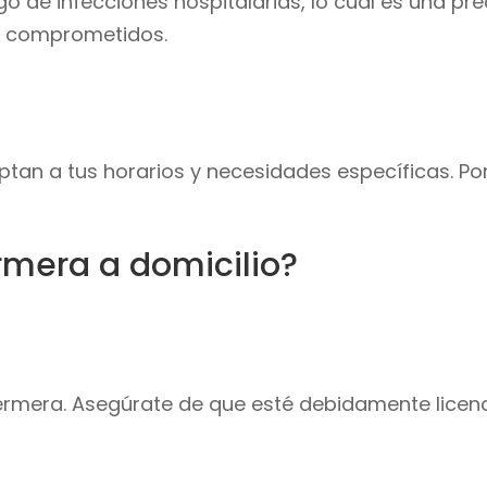
sgo de infecciones hospitalarias, lo cual es una 
os comprometidos.
aptan a tus horarios y necesidades específicas. P
rmera a domicilio?
nfermera. Asegúrate de que esté debidamente licen