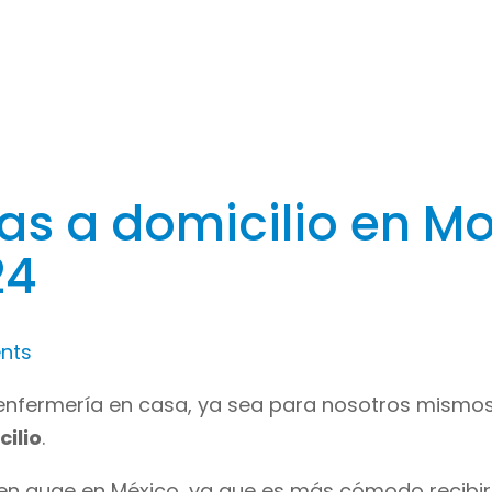
s a domicilio en Mo
24
nts
nfermería en casa, ya sea para nosotros mismos o
ilio
.
 en auge en México, ya que es más cómodo recibir