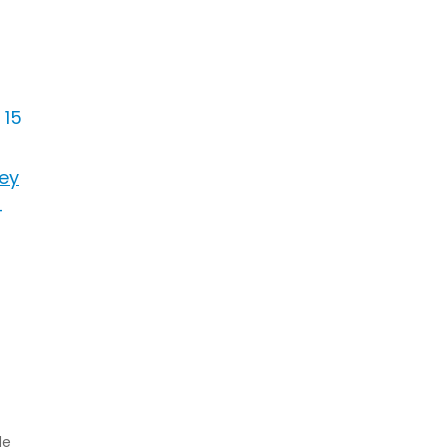
15
rey
4
de