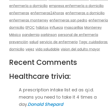
enfermería a domicilio
empresa enfermería a domicilio
enfermeras
enfermeras24horas
enfermeras a domicilio
enfermeras monterrey
enfermeras san pedro
enfermería
domicilio
EPOC
hábitos
influeza
mascarillas
Monterrey
México
pandemia
parkinson
personal de enfermería
prevención
salud
servicio de enfermeria
Tags: cuidadoras
domicilio
vejez
vida saludable
vision del adulto mayor
Recent Comments
Healthcare trivia:
A prescription intake list ed as q.i.d.
means you need to take it 4 times a
day.
Donald Shepard