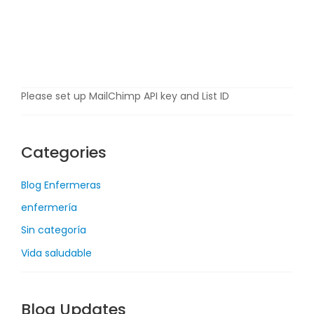
o
s
t
o
,
2
Please set up MailChimp API key and List ID
0
2
2
Categories
Blog Enfermeras
enfermería
Sin categoría
Vida saludable
Blog Updates