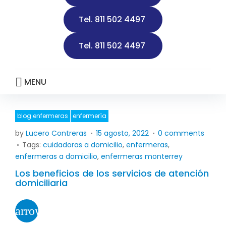
d
Tel. 811 502 4497
a
d
Tel. 811 502 4497
MENU
blog enfermeras
enfermería
D
by
Lucero Contreras
15 agosto, 2022
0 comments
í
Tags:
cuidadoras a domicilio
,
enfermeras
,
a
enfermeras a domicilio
,
enfermeras monterrey
:
Los beneficios de los servicios de atención
1
domiciliaria
5
a
arrow_forward
g