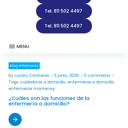
d
Tel. 811 502 4497
a
d
Tel. 811 502 4497
MENU
blog enfermeras
D
by
Lucero Contreras
5 junio, 2020
0 comments
í
Tags:
cuidadoras a domicilio
,
enfermeras a domicilio
,
a
enfermeras monterrey
:
¿Cuáles son las funciones de la
5
enfermería a domicilio?
j
u
arrow_forward
n