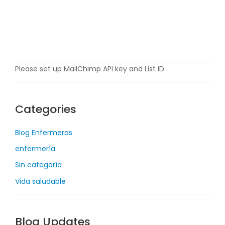
i
o
,
2
0
2
Please set up MailChimp API key and List ID
0
Categories
Blog Enfermeras
enfermería
Sin categoría
Vida saludable
Blog Updates