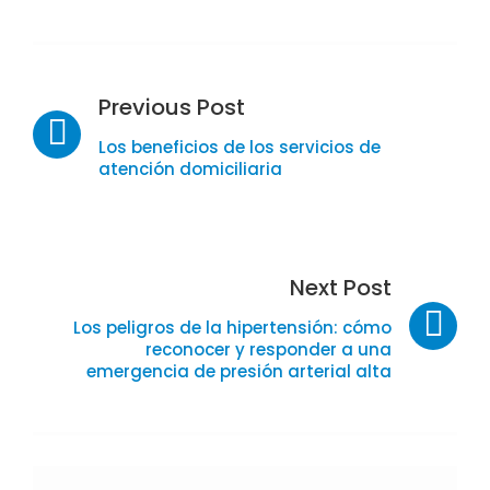
N
Previous Post
a
v
Los beneficios de los servicios de
e
atención domiciliaria
g
a
c
i
ó
n
Next Post
d
e
Los peligros de la hipertensión: cómo
e
reconocer y responder a una
n
emergencia de presión arterial alta
t
r
a
d
a
s