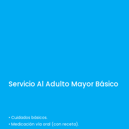
d
a
d
Servicio Al Adulto Mayor Básico
• Cuidados básicos.
• Medicación vía oral (con receta).